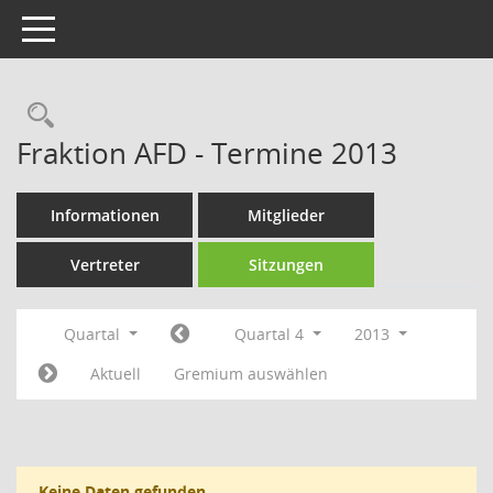
Toggle navigation
Rechercheauswahl
Fraktion AFD - Termine 2013
Informationen
Mitglieder
Vertreter
Sitzungen
Quartal
Quartal 4
2013
Aktuell
Gremium auswählen
Keine Daten gefunden.