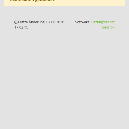
Letzte Änderung: 07.08.2026
Software:
Sitzungsdienst
(Wird in
17:02:15
Session