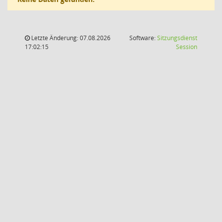
Letzte Änderung: 07.08.2026
Software:
Sitzungsdienst
(Wird in
17:02:15
Session