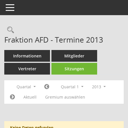
Toggle navigation
Rechercheauswahl
Fraktion AFD - Termine 2013
Informationen
Mitglieder
Vertreter
Sitzungen
Quartal
Quartal 1
2013
Aktuell
Gremium auswählen
Keine Daten gefunden.