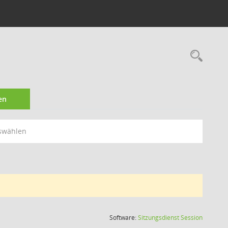
Rec
en
swählen
(Wird in
Software:
Sitzungsdienst
Session