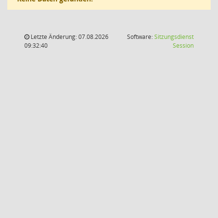
Letzte Änderung: 07.08.2026
Software:
Sitzungsdienst
(Wird in
09:32:40
Session