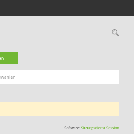
Rec
en
swählen
(Wird in
Software:
Sitzungsdienst
Session