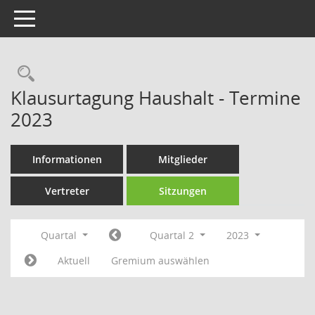
Toggle navigation
Rechercheauswahl
Klausurtagung Haushalt - Termine
2023
Informationen
Mitglieder
Vertreter
Sitzungen
Quartal
Quartal 2
2023
Aktuell
Gremium auswählen