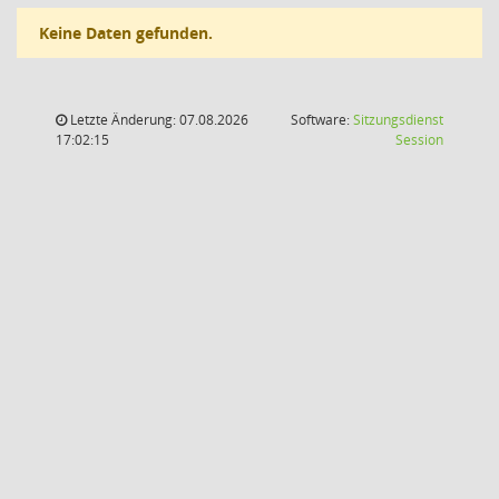
Keine Daten gefunden.
Letzte Änderung: 07.08.2026
Software:
Sitzungsdienst
(Wird in
17:02:15
Session