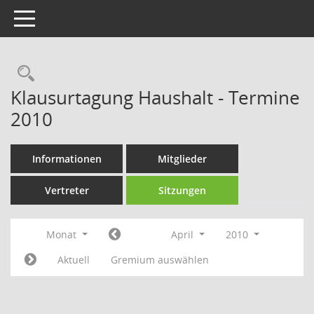
Toggle navigation
Rechercheauswahl
Klausurtagung Haushalt - Termine
2010
Informationen
Mitglieder
Vertreter
Sitzungen
Monat
April
2010
Aktuell
Gremium auswählen