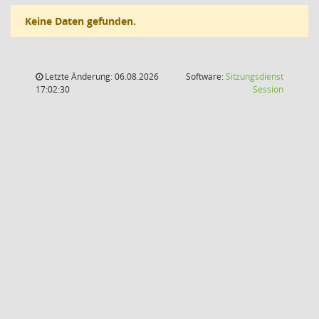
Keine Daten gefunden.
Letzte Änderung: 06.08.2026
Software:
Sitzungsdienst
(Wird in
17:02:30
Session