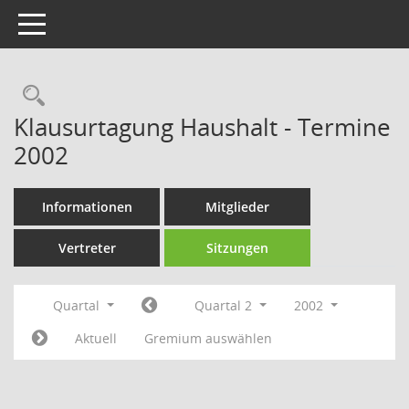
Toggle navigation
Rechercheauswahl
Klausurtagung Haushalt - Termine
2002
Informationen
Mitglieder
Vertreter
Sitzungen
Quartal
Quartal 2
2002
Aktuell
Gremium auswählen