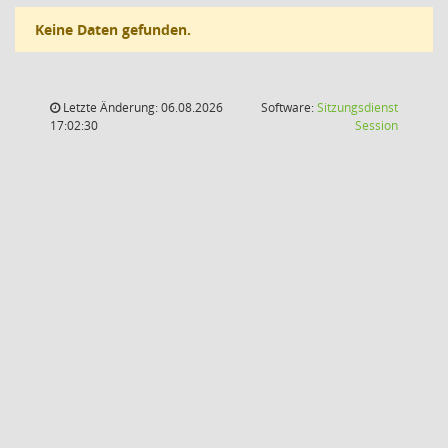
Keine Daten gefunden.
Letzte Änderung: 06.08.2026
Software:
Sitzungsdienst
(Wird in
17:02:30
Session