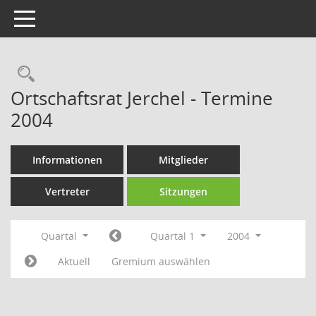
Toggle navigation
Rechercheauswahl
Ortschaftsrat Jerchel - Termine
2004
Informationen
Mitglieder
Vertreter
Sitzungen
Quartal
Quartal 1
2004
Aktuell
Gremium auswählen