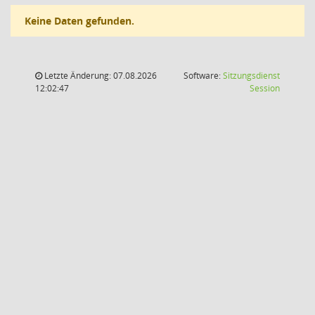
Keine Daten gefunden.
Letzte Änderung: 07.08.2026
Software:
Sitzungsdienst
(Wird in
12:02:47
Session