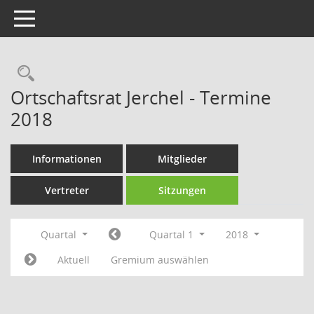
Toggle navigation
Rechercheauswahl
Ortschaftsrat Jerchel - Termine
2018
Informationen
Mitglieder
Vertreter
Sitzungen
Quartal
Quartal 1
2018
Aktuell
Gremium auswählen