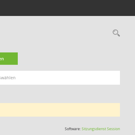
Rec
en
swählen
(Wird in
Software:
Sitzungsdienst
Session