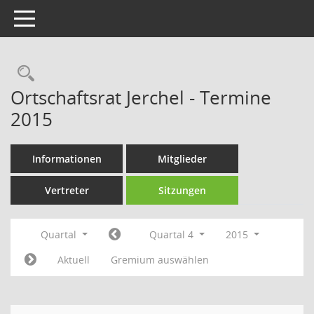
Toggle navigation
Rechercheauswahl
Ortschaftsrat Jerchel - Termine
2015
Informationen
Mitglieder
Vertreter
Sitzungen
Quartal
Quartal 4
2015
Aktuell
Gremium auswählen