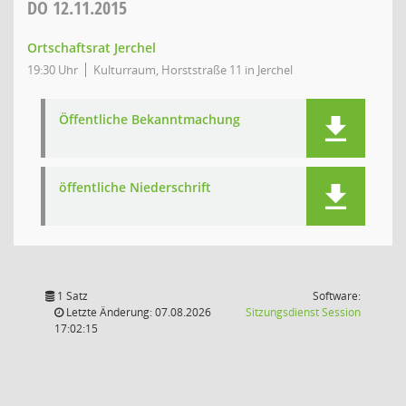
DO
12.11.2015
Ortschaftsrat Jerchel
19:30 Uhr
Kulturraum, Horststraße 11 in Jerchel
Öffentliche Bekanntmachung
öffentliche Niederschrift
1 Satz
Software:
(Wird in
Letzte Änderung: 07.08.2026
Sitzungsdienst
Session
17:02:15