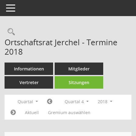
Toggle navigation
Rechercheauswahl
Ortschaftsrat Jerchel - Termine
2018
Informationen
Mitglieder
Vertreter
Sitzungen
Quartal
Quartal 4
2018
Aktuell
Gremium auswählen