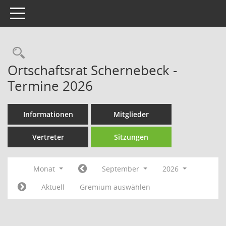
Toggle navigation
Rechercheauswahl
Ortschaftsrat Schernebeck -
Termine 2026
Informationen
Mitglieder
Vertreter
Sitzungen
Monat
September
2026
Aktuell
Gremium auswählen