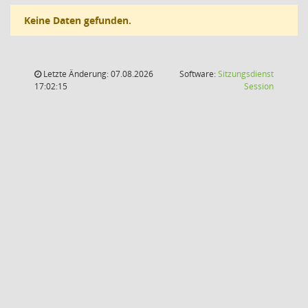
Keine Daten gefunden.
Letzte Änderung: 07.08.2026
Software:
Sitzungsdienst
(Wird in
17:02:15
Session