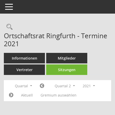
Toggle navigation
Rechercheauswahl
Ortschaftsrat Ringfurth - Termine
2021
Informationen
Mitglieder
Vertreter
Sitzungen
Quartal
Quartal 2
2021
Aktuell
Gremium auswählen