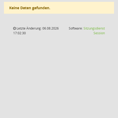
Keine Daten gefunden.
Letzte Änderung: 06.08.2026
Software:
Sitzungsdienst
(Wird in
17:02:30
Session