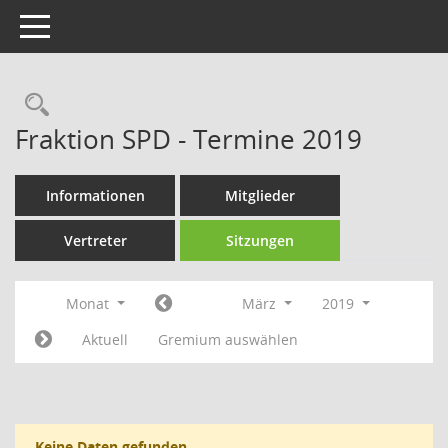
Toggle navigation
Rechercheauswahl
Fraktion SPD - Termine 2019
Informationen
Mitglieder
Vertreter
Sitzungen
Monat
März
2019
Aktuell
Gremium auswählen
Keine Daten gefunden.