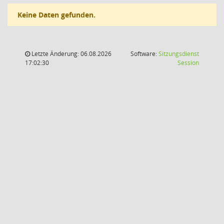
Keine Daten gefunden.
Letzte Änderung: 06.08.2026
Software:
Sitzungsdienst
(Wird in
17:02:30
Session