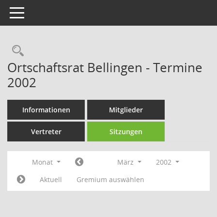
Toggle navigation
Rechercheauswahl
Ortschaftsrat Bellingen - Termine
2002
Informationen
Mitglieder
Vertreter
Sitzungen
Monat
März
2002
Aktuell
Gremium auswählen