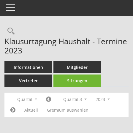
Toggle navigation
Rechercheauswahl
Klausurtagung Haushalt - Termine
2023
Informationen
Mitglieder
Vertreter
Sitzungen
Quartal
Quartal 3
2023
Aktuell
Gremium auswählen