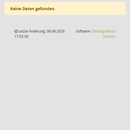
Keine Daten gefunden.
Letzte Änderung: 06.08.2026
Software:
Sitzungsdienst
(Wird in
17:02:30
Session