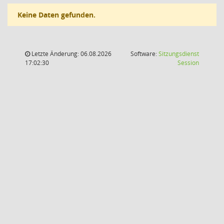
Keine Daten gefunden.
Letzte Änderung: 06.08.2026
Software:
Sitzungsdienst
(Wird in
17:02:30
Session