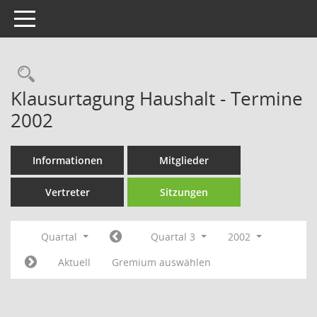
Toggle navigation
Rechercheauswahl
Klausurtagung Haushalt - Termine
2002
Informationen
Mitglieder
Vertreter
Sitzungen
Quartal
Quartal 3
2002
Aktuell
Gremium auswählen