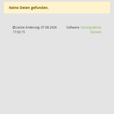
Keine Daten gefunden.
Letzte Änderung: 07.08.2026
Software:
Sitzungsdienst
(Wird in
17:02:15
Session