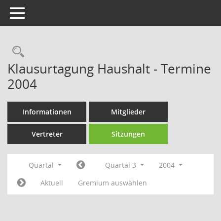
Toggle navigation
Rechercheauswahl
Klausurtagung Haushalt - Termine
2004
Informationen
Mitglieder
Vertreter
Sitzungen
Quartal
Quartal 3
2004
Aktuell
Gremium auswählen