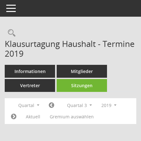
Toggle navigation
Rechercheauswahl
Klausurtagung Haushalt - Termine
2019
Informationen
Mitglieder
Vertreter
Sitzungen
Quartal
Quartal 3
2019
Aktuell
Gremium auswählen