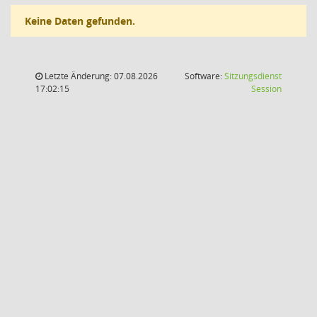
Keine Daten gefunden.
Letzte Änderung: 07.08.2026
Software:
Sitzungsdienst
(Wird in
17:02:15
Session