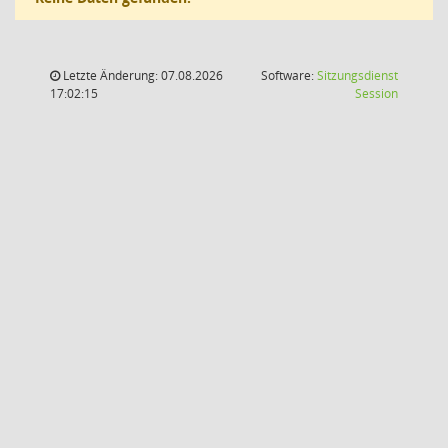
Letzte Änderung: 07.08.2026
Software:
Sitzungsdienst
(Wird in
17:02:15
Session