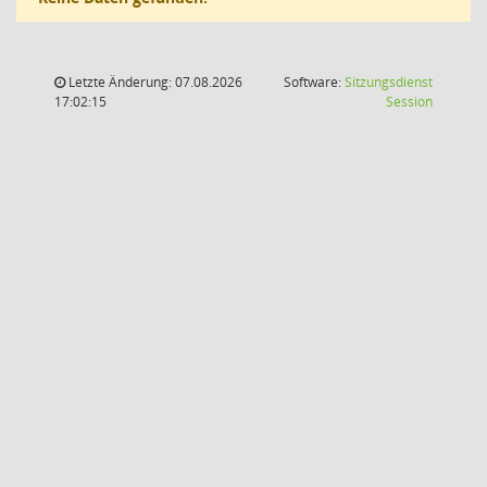
Letzte Änderung: 07.08.2026
Software:
Sitzungsdienst
(Wird in
17:02:15
Session