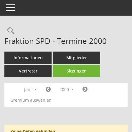
Toggle navigation
Rechercheauswahl
Fraktion SPD - Termine 2000
Informationen
Mitglieder
Vertreter
Sitzungen
Jahr
2000
Gremium auswählen
Keine Daten gefunden.