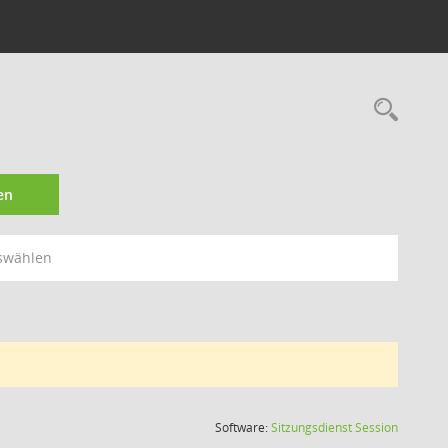
Rec
en
swählen
(Wird in
Software:
Sitzungsdienst
Session