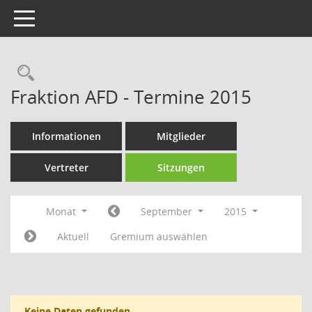
Toggle navigation
Rechercheauswahl
Fraktion AFD - Termine 2015
Informationen
Mitglieder
Vertreter
Sitzungen
Monat
September
2015
Aktuell
Gremium auswählen
Keine Daten gefunden.