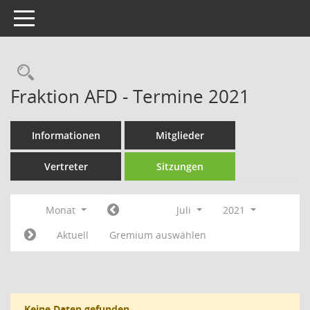
Toggle navigation
Rechercheauswahl
Fraktion AFD - Termine 2021
Informationen
Mitglieder
Vertreter
Sitzungen
Monat
Juli
2021
Aktuell
Gremium auswählen
Keine Daten gefunden.