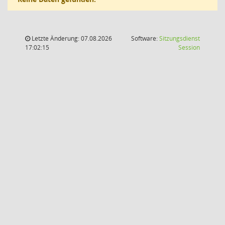
Letzte Änderung: 07.08.2026
Software:
Sitzungsdienst
(Wird in
17:02:15
Session