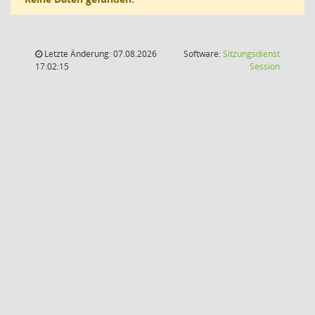
Letzte Änderung: 07.08.2026
Software:
Sitzungsdienst
(Wird in
17:02:15
Session