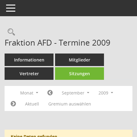
Toggle navigation
Rechercheauswahl
Fraktion AFD - Termine 2009
Informationen
Mitglieder
Vertreter
Sitzungen
Monat
September
2009
Aktuell
Gremium auswählen
Keine Daten gefunden.