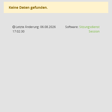
Keine Daten gefunden.
Letzte Änderung: 06.08.2026
Software:
Sitzungsdienst
(Wird in
17:02:30
Session