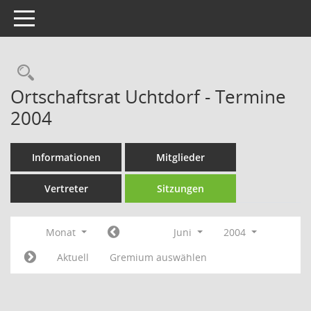
Toggle navigation
Rechercheauswahl
Ortschaftsrat Uchtdorf - Termine
2004
Informationen
Mitglieder
Vertreter
Sitzungen
Monat
Juni
2004
Aktuell
Gremium auswählen