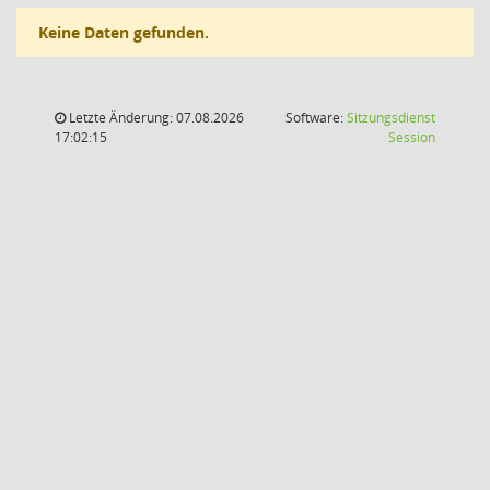
Keine Daten gefunden.
Letzte Änderung: 07.08.2026
Software:
Sitzungsdienst
(Wird in
17:02:15
Session