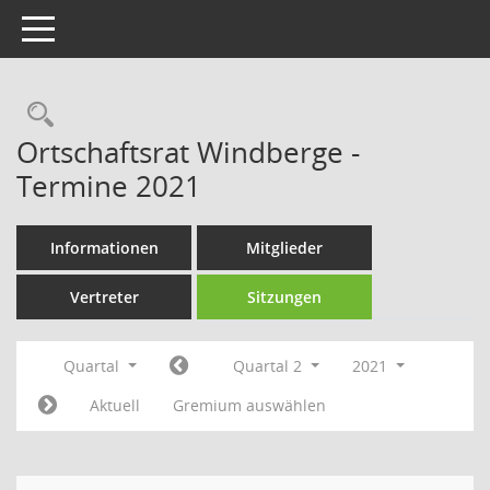
Toggle navigation
Rechercheauswahl
Ortschaftsrat Windberge -
Termine 2021
Informationen
Mitglieder
Vertreter
Sitzungen
Quartal
Quartal 2
2021
Aktuell
Gremium auswählen