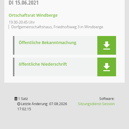
DI
15.06.2021
Ortschaftsrat Windberge
19:30-20:45 Uhr
Dorfgemeinschaftshaus, Friedhofsweg 3 in Windberge
Öffentliche Bekanntmachung
öffentliche Niederschrift
1 Satz
Software:
(Wird in
Letzte Änderung: 07.08.2026
Sitzungsdienst
Session
17:02:15