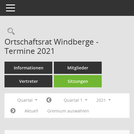
Toggle navigation
Rechercheauswahl
Ortschaftsrat Windberge -
Termine 2021
Informationen
Mitglieder
Vertreter
Sitzungen
Quartal
Quartal 1
2021
Aktuell
Gremium auswählen