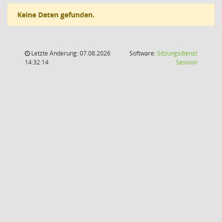
Keine Daten gefunden.
Letzte Änderung: 07.08.2026
Software:
Sitzungsdienst
(Wird in
14:32:14
Session