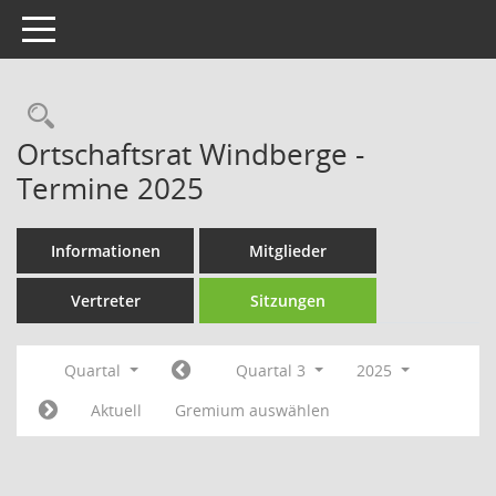
Toggle navigation
Rechercheauswahl
Ortschaftsrat Windberge -
Termine 2025
Informationen
Mitglieder
Vertreter
Sitzungen
Quartal
Quartal 3
2025
Aktuell
Gremium auswählen