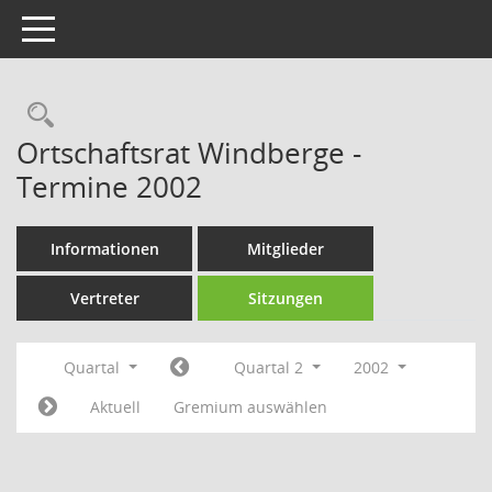
Toggle navigation
Rechercheauswahl
Ortschaftsrat Windberge -
Termine 2002
Informationen
Mitglieder
Vertreter
Sitzungen
Quartal
Quartal 2
2002
Aktuell
Gremium auswählen