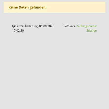
Keine Daten gefunden.
Letzte Änderung: 06.08.2026
Software:
Sitzungsdienst
(Wird in
17:02:30
Session