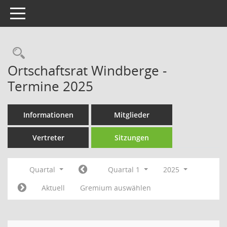
Toggle navigation
Rechercheauswahl
Ortschaftsrat Windberge -
Termine 2025
Informationen
Mitglieder
Vertreter
Sitzungen
Quartal
Quartal 1
2025
Aktuell
Gremium auswählen