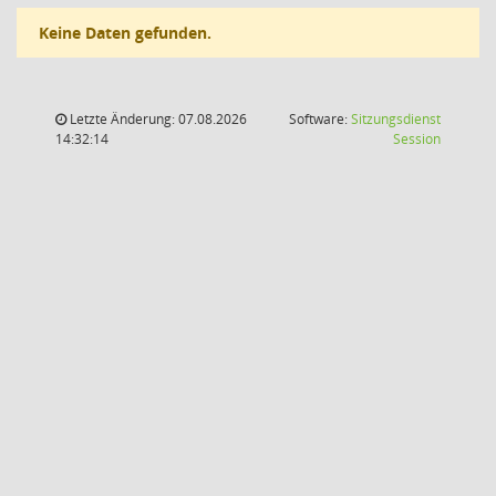
Keine Daten gefunden.
Letzte Änderung: 07.08.2026
Software:
Sitzungsdienst
(Wird in
14:32:14
Session