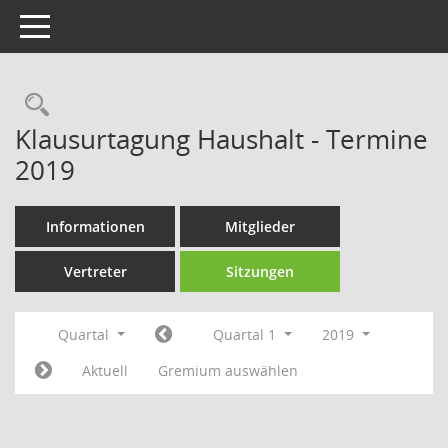
Toggle navigation
Rechercheauswahl
Klausurtagung Haushalt - Termine
2019
Informationen
Mitglieder
Vertreter
Sitzungen
Quartal
Quartal 1
2019
Aktuell
Gremium auswählen