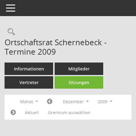
Toggle navigation
Rechercheauswahl
Ortschaftsrat Schernebeck -
Termine 2009
Informationen
Mitglieder
Vertreter
Sitzungen
Monat
Dezember
2009
Aktuell
Gremium auswählen