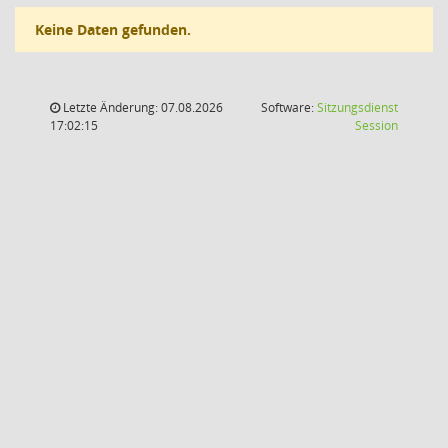
Keine Daten gefunden.
Letzte Änderung: 07.08.2026
Software:
Sitzungsdienst
(Wird in
17:02:15
Session