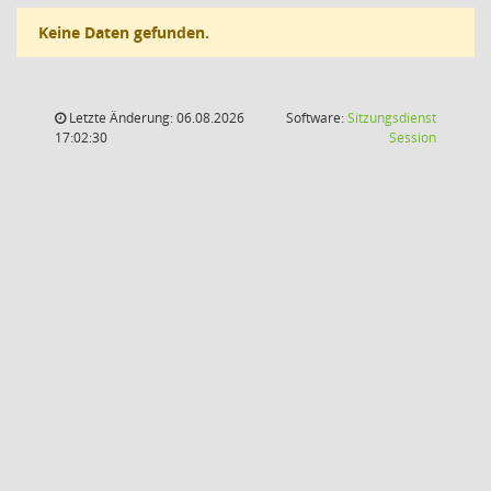
Keine Daten gefunden.
Letzte Änderung: 06.08.2026
Software:
Sitzungsdienst
(Wird in
17:02:30
Session