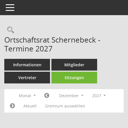
Toggle navigation
Rechercheauswahl
Ortschaftsrat Schernebeck -
Termine 2027
Informationen
Mitglieder
Vertreter
Sitzungen
Monat
Dezember
2027
Aktuell
Gremium auswählen