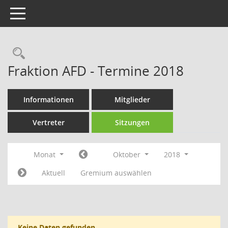
Toggle navigation
Rechercheauswahl
Fraktion AFD - Termine 2018
Informationen
Mitglieder
Vertreter
Sitzungen
Monat
Oktober
2018
Aktuell
Gremium auswählen
Keine Daten gefunden.