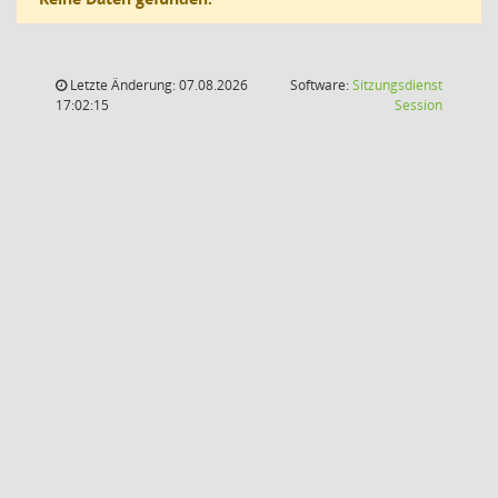
Letzte Änderung: 07.08.2026
Software:
Sitzungsdienst
(Wird in
17:02:15
Session