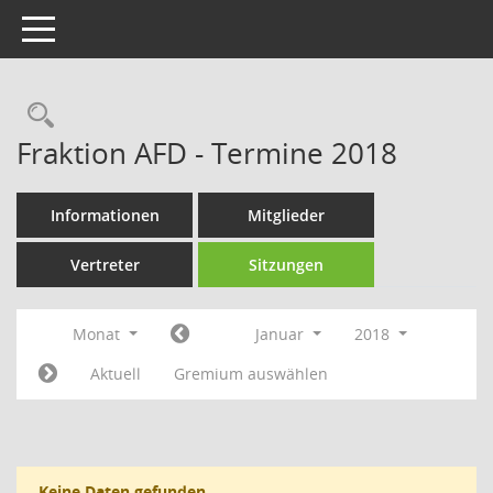
Toggle navigation
Rechercheauswahl
Fraktion AFD - Termine 2018
Informationen
Mitglieder
Vertreter
Sitzungen
Monat
Januar
2018
Aktuell
Gremium auswählen
Keine Daten gefunden.