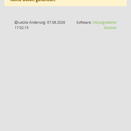
Letzte Änderung: 07.08.2026
Software:
Sitzungsdienst
(Wird in
17:02:15
Session