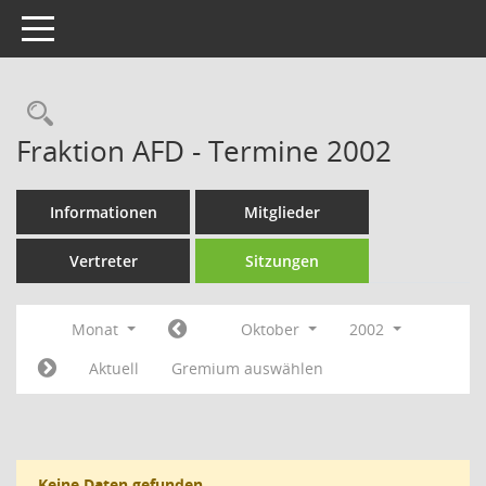
Toggle navigation
Rechercheauswahl
Fraktion AFD - Termine 2002
Informationen
Mitglieder
Vertreter
Sitzungen
Monat
Oktober
2002
Aktuell
Gremium auswählen
Keine Daten gefunden.