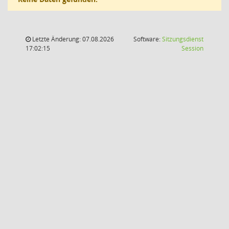
Letzte Änderung: 07.08.2026
Software:
Sitzungsdienst
(Wird in
17:02:15
Session