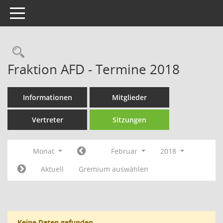
Toggle navigation
Rechercheauswahl
Fraktion AFD - Termine 2018
Informationen
Mitglieder
Vertreter
Sitzungen
Monat
Februar
2018
Aktuell
Gremium auswählen
Keine Daten gefunden.