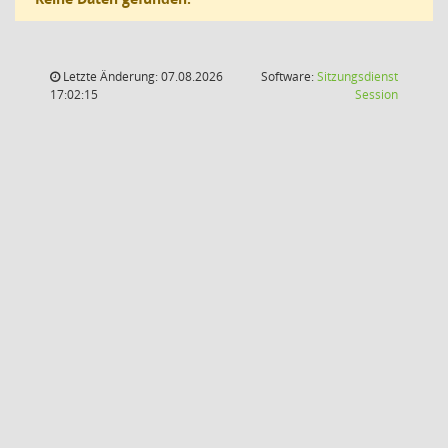
Letzte Änderung: 07.08.2026
Software:
Sitzungsdienst
(Wird in
17:02:15
Session