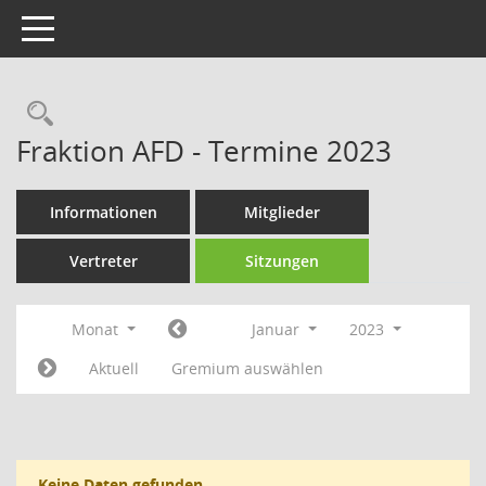
Toggle navigation
Rechercheauswahl
Fraktion AFD - Termine 2023
Informationen
Mitglieder
Vertreter
Sitzungen
Monat
Januar
2023
Aktuell
Gremium auswählen
Keine Daten gefunden.