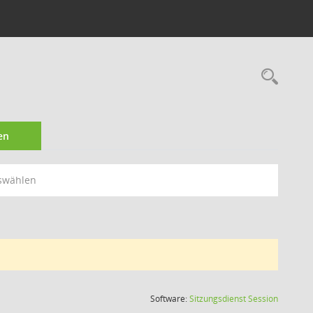
Rec
en
swählen
(Wird in
Software:
Sitzungsdienst
Session