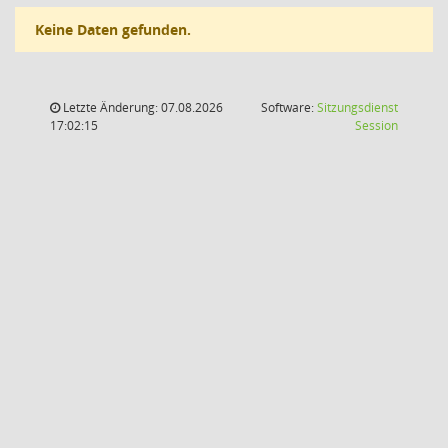
Keine Daten gefunden.
Letzte Änderung: 07.08.2026
Software:
Sitzungsdienst
(Wird in
17:02:15
Session