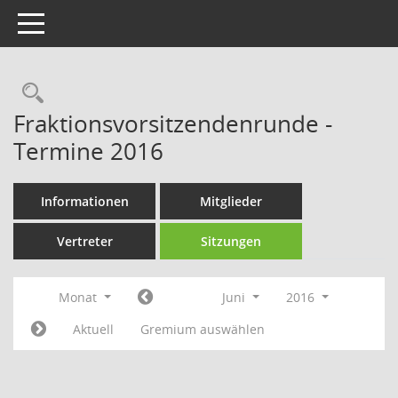
Toggle navigation
Rechercheauswahl
Fraktionsvorsitzendenrunde -
Termine 2016
Informationen
Mitglieder
Vertreter
Sitzungen
Monat
Juni
2016
Aktuell
Gremium auswählen