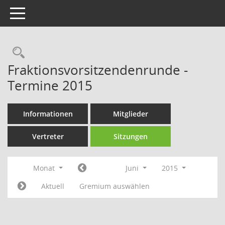
Toggle navigation
Rechercheauswahl
Fraktionsvorsitzendenrunde -
Termine 2015
Informationen
Mitglieder
Vertreter
Sitzungen
Monat
Juni
2015
Aktuell
Gremium auswählen