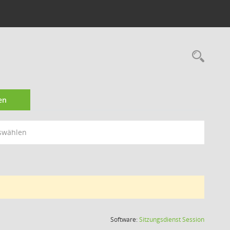
Rec
en
swählen
(Wird in
Software:
Sitzungsdienst
Session