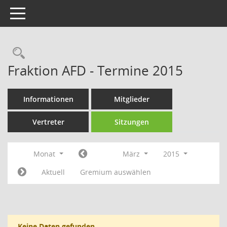
Toggle navigation
Rechercheauswahl
Fraktion AFD - Termine 2015
Informationen
Mitglieder
Vertreter
Sitzungen
Monat
März
2015
Aktuell
Gremium auswählen
Keine Daten gefunden.