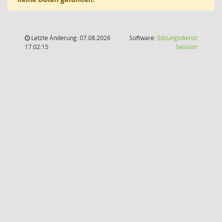
Letzte Änderung: 07.08.2026
Software:
Sitzungsdienst
(Wird in
17:02:15
Session