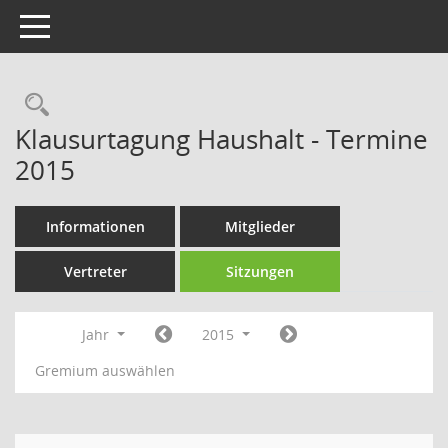
Toggle navigation
Rechercheauswahl
Klausurtagung Haushalt - Termine
2015
Informationen
Mitglieder
Vertreter
Sitzungen
Jahr
2015
Gremium auswählen