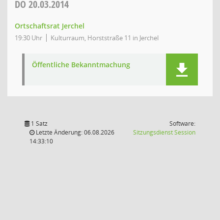
DO
20.03.2014
Ortschaftsrat Jerchel
19:30 Uhr
Kulturraum, Horststraße 11 in Jerchel
Öffentliche Bekanntmachung
1 Satz
Software:
(Wird in
Letzte Änderung: 06.08.2026
Sitzungsdienst
Session
14:33:10