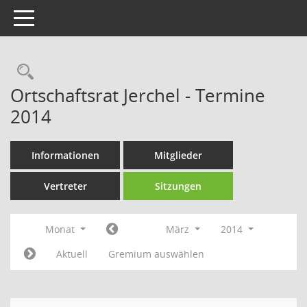
Toggle navigation
Rechercheauswahl
Ortschaftsrat Jerchel - Termine
2014
Informationen
Mitglieder
Vertreter
Sitzungen
Monat
März
2014
Aktuell
Gremium auswählen